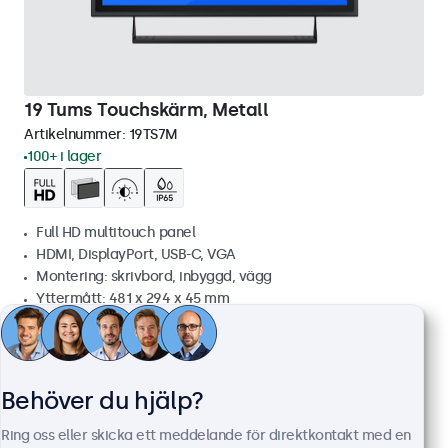
19 Tums Touchskärm, Metall
Artikelnummer:
19TS7M
100+ i lager
Full HD multitouch panel
HDMI, DisplayPort, USB-C, VGA
Montering: skrivbord, inbyggd, vägg
Yttermått: 481 x 294 x 45 mm
6 199 kr
7 748,75 kr inkl. moms
Visa
Lägg i kundvagnen
Behöver du hjälp?
Ring oss eller skicka ett meddelande för direktkontakt med en