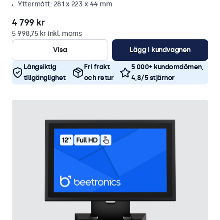
Yttermått: 281 x 223 x 44 mm
4 799 kr
5 998,75 kr inkl. moms
Visa
Lägg i kundvagnen
Långsiktig
Fri frakt
5 000+ kundomdömen,
tillgänglighet
och retur
4,8/5 stjärnor