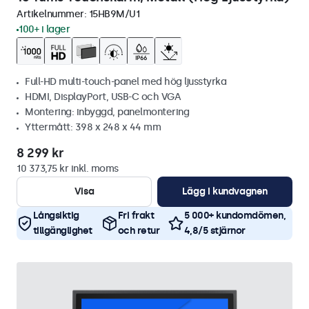
Artikelnummer:
15HB9M/U1
100+ i lager
Full-HD multi-touch-panel med hög ljusstyrka
HDMI, DisplayPort, USB-C och VGA
Montering: inbyggd, panelmontering
Yttermått: 398 x 248 x 44 mm
8 299 kr
10 373,75 kr inkl. moms
Visa
Lägg i kundvagnen
Långsiktig
Fri frakt
5 000+ kundomdömen,
tillgänglighet
och retur
4,8/5 stjärnor