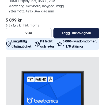
HDMI, DisplayPort, USB-C, VGA
Montering: skrivbord, inbyggd, vägg
Yttermått: 421 x 346 x 46 mm
5 099 kr
6 373,75 kr inkl. moms
Visa
Lägg i kundvagnen
Långsiktig
Fri frakt
5 000+ kundomdömen,
tillgänglighet
och retur
4,8/5 stjärnor