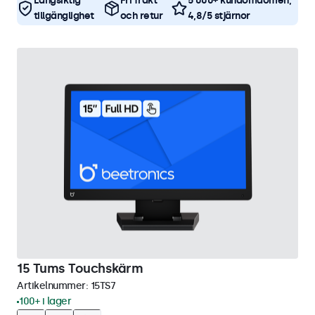
Långsiktig
Fri frakt
5 000+ kundomdömen,
tillgänglighet
och retur
4,8/5 stjärnor
15 Tums Touchskärm
Artikelnummer:
15TS7
100+ i lager