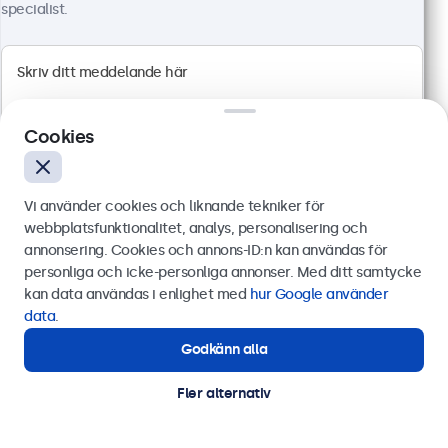
specialist.
Cookies
Vi använder cookies och liknande tekniker för
webbplatsfunktionalitet, analys, personalisering och
annonsering. Cookies och annons-ID:n kan användas för
Skicka
personliga och icke-personliga annonser. Med ditt samtycke
19 Tums Touchskärm, Metall (Hög Ljusstyrka)
kan data användas i enlighet med
hur Google använder
Artikelnummer:
19HB9M/U1
Eller ring oss på
0844-680 783
data
.
76 i lager
Godkänn alla
Behöver du hjälp?
Kontakta våra experter.
Fler alternativ
Full-HD multi-touch-panel med hög ljusstyrka
HDMI, DisplayPort, USB-C och VGA
Montering: inbyggd, panelmontering