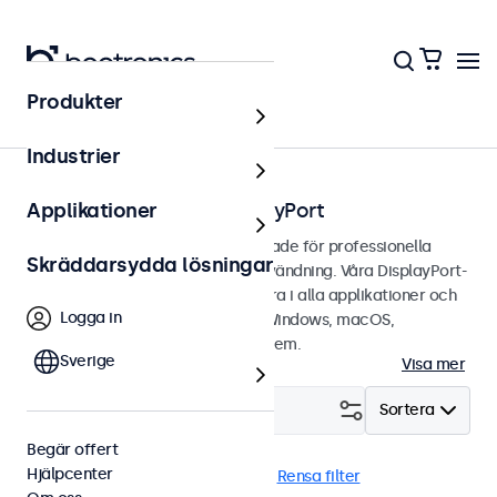
Produkter
Hem
Industrier
Touchskärmar med DisplayPort
Applikationer
DisplayPort-touchskärmar designade för professionella
Skräddarsydda lösningar
applikationer och kontinuerlig användning. Våra DisplayPort-
touchskärmar är lätta att integrera i alla applikationer och
Logga in
miljöer samt är kompatibla med Windows, macOS,
ChromeOS och Linux operativsystem.
Sverige
Visa mer
Filtrera (
29
)
Sortera
Begär offert
Hjälpcenter
DisplayPort
Dammtät (IP65)
Rensa filter