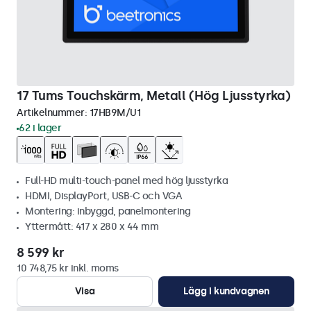
17 Tums Touchskärm, Metall (Hög Ljusstyrka)
Artikelnummer:
17HB9M/U1
62 i lager
Full-HD multi-touch-panel med hög ljusstyrka
HDMI, DisplayPort, USB-C och VGA
Montering: inbyggd, panelmontering
Yttermått: 417 x 280 x 44 mm
8 599 kr
10 748,75 kr inkl. moms
Visa
Lägg i kundvagnen