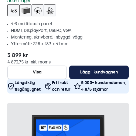
100+ i lager
4:3 multitouch panel
HDMI, DisplayPort, USB-C, VGA
Montering: skrivbord, inbyggd, vägg
Yttermått: 228 x 183 x 41 mm
3 899 kr
4 873,75 kr inkl. moms
Visa
Lägg i kundvagnen
Långsiktig
Fri frakt
5 000+ kundomdömen,
tillgänglighet
och retur
4,8/5 stjärnor