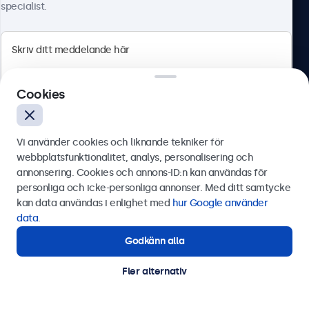
specialist.
Produkter
Industrier
Cookies
Applikationer
Vi använder cookies och liknande tekniker för
webbplatsfunktionalitet, analys, personalisering och
Kundtjänst
annonsering. Cookies och annons-ID:n kan användas för
Skicka
personliga och icke-personliga annonser. Med ditt samtycke
kan data användas i enlighet med
hur Google använder
Eller ring oss på
0844-680 783
data
.
Om Beetronics
Godkänn alla
Behöver du hjälp?
Kontakta våra experter.
Fler alternativ
Beetronics