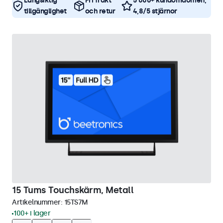
Långsiktig
Fri frakt
5 000+ kundomdömen,
tillgänglighet
och retur
4,8/5 stjärnor
15 Tums Touchskärm, Metall
Artikelnummer:
15TS7M
100+ i lager