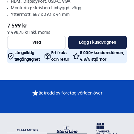
HDMI, DisplayPort, USB-C, VGA
Montering: skrivbord, inbyggd, vägg
Yttermått: 657 x 393 x 44 mm
7 599 kr
9 498,75 kr inkl. moms
Visa
Lägg i kundvagnen
Långsiktig
Fri frakt
5 000+ kundomdömen,
tillgänglighet
och retur
4,8/5 stjärnor
Betrodd av företag världen över