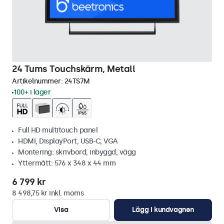
24 Tums Touchskärm, Metall
Artikelnummer:
24TS7M
100+ i lager
Full HD multitouch panel
HDMI, DisplayPort, USB-C, VGA
Montering: skrivbord, inbyggd, vägg
Yttermått: 576 x 348 x 44 mm
6 799 kr
8 498,75 kr inkl. moms
Visa
Lägg i kundvagnen