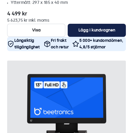
Yttermått: 297 x 185 x 40 mm
4 499 kr
5 623,75 kr inkl. moms
Visa
Lägg i kundvagnen
Långsiktig
Fri frakt
5 000+ kundomdömen,
tillgänglighet
och retur
4,8/5 stjärnor