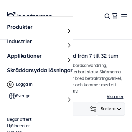
Produkter
Hem
Industrier
Touchskärmar för skrivbord från 7 till 32 tum
Applikationer
Touchskärmar designade för skrivbordsanvändning,
Skräddarsydda lösningar
designade med ett robust och justerbart stativ. Skärmarna
erbjuder en kristallklar bild med en bred betraktningsvinkel,
Logga in
mångsidiga anslutningsmöjligheter och kommer med ett
kompakt och anpassningsbart stativ.
Sverige
Visa mer
Filtrera (
20
)
Sortera
Begär offert
Hjälpcenter
Skrivbord
DNV
Rensa filter