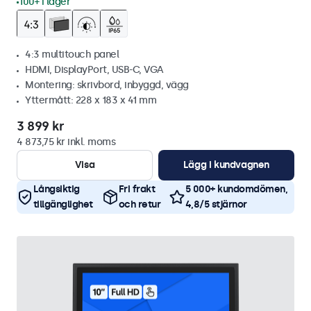
100+ i lager
4:3 multitouch panel
HDMI, DisplayPort, USB-C, VGA
Montering: skrivbord, inbyggd, vägg
Yttermått: 228 x 183 x 41 mm
3 899 kr
4 873,75 kr inkl. moms
Visa
Lägg i kundvagnen
Långsiktig
Fri frakt
5 000+ kundomdömen,
tillgänglighet
och retur
4,8/5 stjärnor