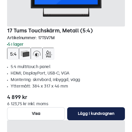
17 Tums Touchskärm, Metall (5:4)
Artikelnummer:
17TSV7M
5 i lager
5:4 multitouch panel
HDMI, DisplayPort, USB-C, VGA
Montering: skrivbord, inbyggd, vägg
Yttermått: 384 x 317 x 46 mm
4 899 kr
6 123,75 kr inkl. moms
Visa
Lägg i kundvagnen