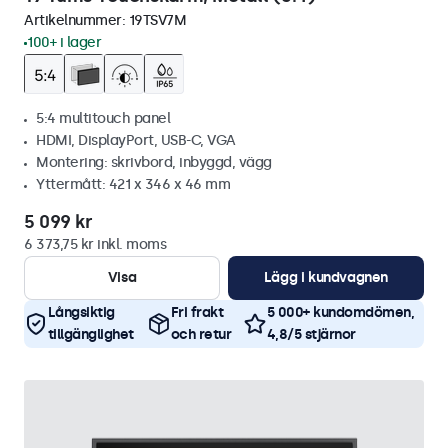
Artikelnummer:
19TSV7M
100+ i lager
5:4 multitouch panel
HDMI, DisplayPort, USB-C, VGA
Montering: skrivbord, inbyggd, vägg
Yttermått: 421 x 346 x 46 mm
5 099 kr
6 373,75 kr inkl. moms
Visa
Lägg i kundvagnen
Långsiktig
Fri frakt
5 000+ kundomdömen,
tillgänglighet
och retur
4,8/5 stjärnor