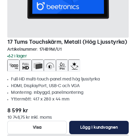
17 Tums Touchskärm, Metall (Hög Ljusstyrka)
Artikelnummer:
17HB9M/U1
62 i lager
Full-HD multi-touch-panel med hög ljusstyrka
HDMI, DisplayPort, USB-C och VGA
Montering: inbyggd, panelmontering
Yttermått: 417 x 280 x 44 mm
8 599 kr
10 748,75 kr inkl. moms
Visa
Lägg i kundvagnen