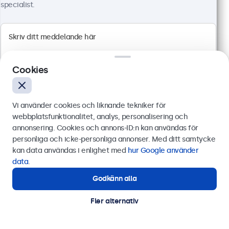
specialist.
Cookies
Vi använder cookies och liknande tekniker för
webbplatsfunktionalitet, analys, personalisering och
annonsering. Cookies och annons-ID:n kan användas för
Skicka
personliga och icke-personliga annonser. Med ditt samtycke
19 Tums Touchskärm, Metall (Hög Ljusstyrka)
kan data användas i enlighet med
hur Google använder
Artikelnummer:
19HB9M/U1
Eller ring oss på
0844-680 783
data
.
76 i lager
Godkänn alla
Behöver du hjälp?
Kontakta våra experter.
Fler alternativ
Full-HD multi-touch-panel med hög ljusstyrka
HDMI, DisplayPort, USB-C och VGA
Montering: inbyggd, panelmontering