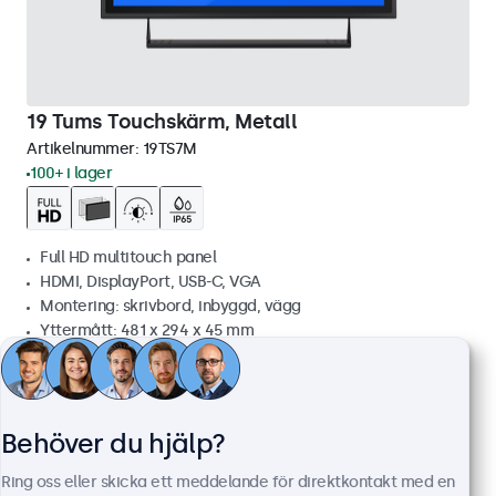
19 Tums Touchskärm, Metall
Artikelnummer:
19TS7M
100+ i lager
Full HD multitouch panel
HDMI, DisplayPort, USB-C, VGA
Montering: skrivbord, inbyggd, vägg
Yttermått: 481 x 294 x 45 mm
6 199 kr
7 748,75 kr inkl. moms
Visa
Lägg i kundvagnen
Behöver du hjälp?
Ring oss eller skicka ett meddelande för direktkontakt med en