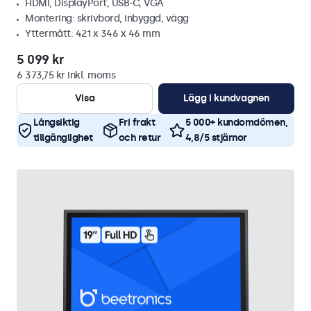
HDMI, DisplayPort, USB-C, VGA
Montering: skrivbord, inbyggd, vägg
Yttermått: 421 x 346 x 46 mm
5 099 kr
6 373,75 kr inkl. moms
Visa
Lägg i kundvagnen
Långsiktig
Fri frakt
5 000+ kundomdömen,
tillgänglighet
och retur
4,8/5 stjärnor