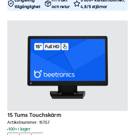
Långsiktig
Fri frakt
5 000+ kundomdömen,
tillgänglighet
och retur
4,8/5 stjärnor
15 Tums Touchskärm
Artikelnummer:
15TS7
100+ i lager