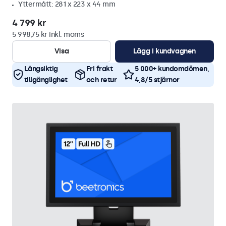
Yttermått: 281 x 223 x 44 mm
4 799 kr
5 998,75 kr inkl. moms
Visa
Lägg i kundvagnen
Långsiktig
Fri frakt
5 000+ kundomdömen,
tillgänglighet
och retur
4,8/5 stjärnor