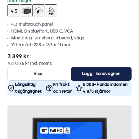
100+ i lager
4:3 multitouch panel
HDMI, DisplayPort, USB-C, VGA
Montering: skrivbord, inbyggd, vägg
Yttermått: 228 x 183 x 41 mm
3 899 kr
4 873,75 kr inkl. moms
Visa
Lägg i kundvagnen
Långsiktig
Fri frakt
5 000+ kundomdömen,
tillgänglighet
och retur
4,8/5 stjärnor