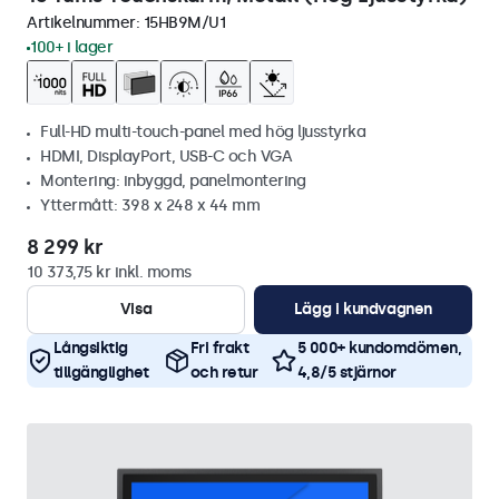
Artikelnummer:
15HB9M/U1
100+ i lager
Full-HD multi-touch-panel med hög ljusstyrka
HDMI, DisplayPort, USB-C och VGA
Montering: inbyggd, panelmontering
Yttermått: 398 x 248 x 44 mm
8 299 kr
10 373,75 kr inkl. moms
Visa
Lägg i kundvagnen
Långsiktig
Fri frakt
5 000+ kundomdömen,
tillgänglighet
och retur
4,8/5 stjärnor