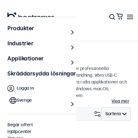
Produkter
Hem
Industrier
Touchskärmar med USB-C
Applikationer
USB-C touchskärmar designade för professionella
Skräddarsydda lösningar
applikationer och kontinuerlig användning. Våra USB-C
touchskärmar är lätta att integrera i alla applikationer och
Logga in
miljöer samt är kompatibla med Windows, macOS,
ChromeOS och Linux operativsystem.
Sverige
Visa mer
Filtrera (
29
)
Sortera
Begär offert
Hjälpcenter
USB-C
eMark
Rensa filter