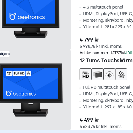
4:3 multitouch panel
HDMI, DisplayPort, USB-C
Montering: skrivbord, inb
Yttermått: 281 x 223 x 4
4 799 kr
5 998,75 kr inkl. moms
Artikelnummer:
12TS7M
100+
äljare
12 Tums Touchskärm,
Full HD multitouch panel
HDMI, DisplayPort, USB-C
Montering: skrivbord, inb
Yttermått: 297 x 185 x 4
4 499 kr
5 623,75 kr inkl. moms