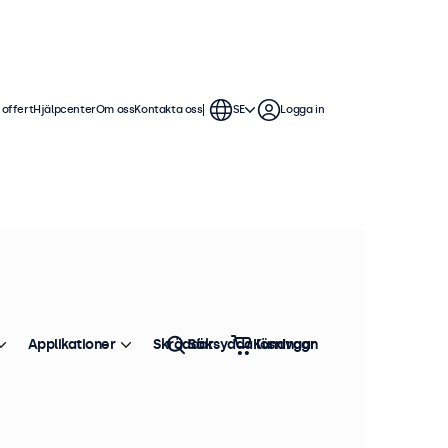
 offert
Hjälpcenter
Om oss
Kontakta oss
SE
Logga in
till 32 tum
ed ett smidigt VESA-fäste, och är
hölje som ger snyggt och platt
Applikationer
Skräddarsydda lösningar
Sök
Kundvagn
Sortera efter
Toppsäljare