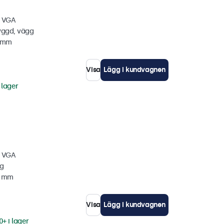
, VGA
yggd, vägg
1 mm
Visa
Lägg i kundvagnen
 lager
, VGA
gg
3 mm
Visa
Lägg i kundvagnen
0+ i lager