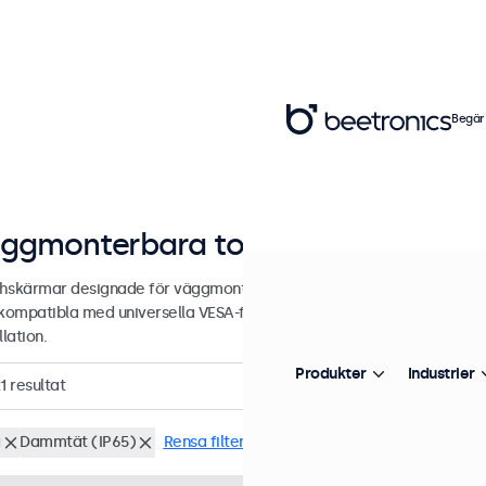
Begär
ggmonterbara touchskärmar från 7 
hskärmar designade för väggmontering. Våra skärmar är utrustade m
 kompatibla med universella VESA-fästen. Skärmarna har ett stilrent 
llation.
Produkter
Industrier
1
resultat
g
Dammtät (IP65)
Rensa filter