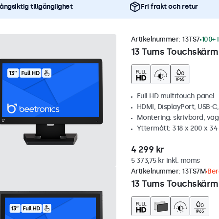
ångsiktig tillgänglighet
Fri frakt och retur
Artikelnummer:
13TS7
100+ 
13 Tums Touchskärm
Full HD multitouch panel
HDMI, DisplayPort, USB-C
Montering: skrivbord, vä
Yttermått: 318 x 200 x 3
4 299 kr
5 373,75 kr inkl. moms
Artikelnummer:
13TS7M
Ber
13 Tums Touchskärm,