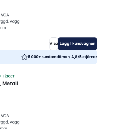
, VGA
yggd, vägg
1 mm
Visa
Lägg i kundvagnen
5 000+ kundomdömen, 4,8/5 stjärnor
+ i lager
 Metall
, VGA
yggd, vägg
0 mm