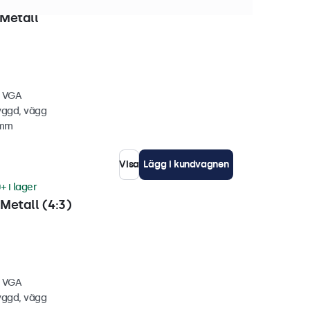
 i lager
Metall
, VGA
yggd, vägg
 mm
Visa
Lägg i kundvagnen
+ i lager
Metall (4:3)
, VGA
yggd, vägg