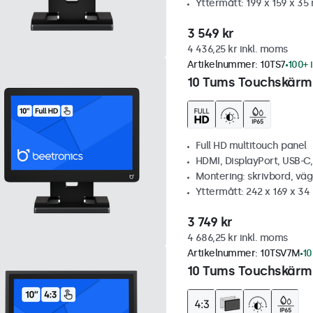
Yttermått: 199 x 159 x 3
3 549 kr
4 436,25 kr inkl. moms
Artikelnummer:
10TS7
100+ 
10 Tums Touchskärm
Full HD multitouch panel
HDMI, DisplayPort, USB-C
Montering: skrivbord, vä
Yttermått: 242 x 169 x 3
3 749 kr
4 686,25 kr inkl. moms
Artikelnummer:
10TSV7M
10
10 Tums Touchskärm,