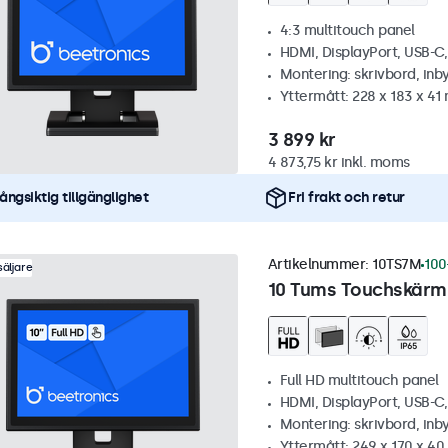
4:3 multitouch panel
HDMI, DisplayPort, USB-C
Montering: skrivbord, inb
Yttermått: 228 x 183 x 4
3 899 kr
4 873,75 kr inkl. moms
ångsiktig tillgänglighet
Fri frakt och retur
Artikelnummer:
10TS7M
100
äljare
10 Tums Touchskärm,
Full HD multitouch panel
HDMI, DisplayPort, USB-C
Montering: skrivbord, inb
Yttermått: 249 x 170 x 4