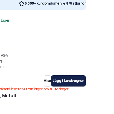
5 000+ kundomdömen, 4,8/5 stjärnor
i lager
, VGA
gg
4 mm
Visa
Lägg i kundvagnen
äknad leverans från lager om 10-12 dagar
 Metall