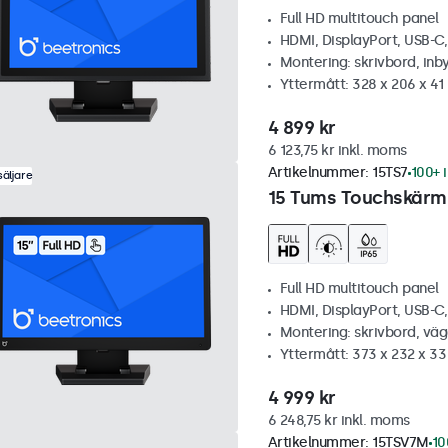
Full HD multitouch panel
HDMI, DisplayPort, USB-C
Montering: skrivbord, inb
Yttermått: 328 x 206 x 4
4 899 kr
6 123,75 kr inkl. moms
Artikelnummer:
15TS7
100+ i
äljare
15 Tums Touchskärm
Full HD multitouch panel
HDMI, DisplayPort, USB-C
Montering: skrivbord, vä
Yttermått: 373 x 232 x 3
4 999 kr
6 248,75 kr inkl. moms
Artikelnummer:
15TSV7M
10