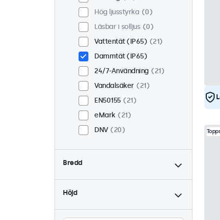
Hög ljusstyrka
0
Läsbar i solljus
0
Vattentät (IP65)
21
Dammtät (IP65)
24/7-Användning
21
Vandalsäker
21
L
EN50155
21
eMark
21
DNV
20
Topps
Bredd
Höjd