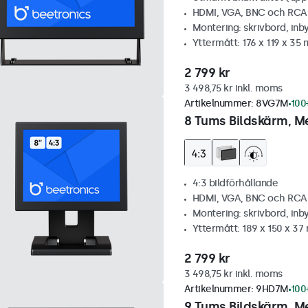
HDMI, VGA, BNC och RCA
Montering: skrivbord, inb
Yttermått: 176 x 119 x 35
2 799 kr
3 498,75 kr inkl. moms
Artikelnummer:
8VG7M
100+
8 Tums Bildskärm, Me
4:3 bildförhållande
HDMI, VGA, BNC och RCA
Montering: skrivbord, inb
Yttermått: 189 x 150 x 3
2 799 kr
3 498,75 kr inkl. moms
Artikelnummer:
9HD7M
100+
9 Tums Bildskärm, Me