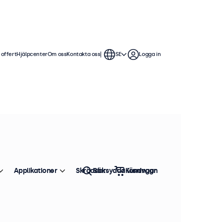
 offert
Hjälpcenter
Om oss
Kontakta oss
SE
Logga in
Applikationer
Skräddarsydda lösningar
Sök
Kundvagn