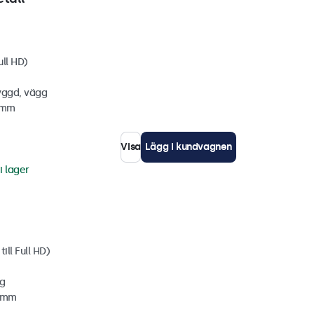
ull HD)
yggd, vägg
6 mm
Visa
Lägg i kundvagnen
i lager
ill Full HD)
gg
2 mm