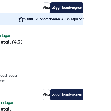
Visa
Lägg i kundvagnen
5 000+ kundomdömen, 4,8/5 stjärnor
i lager
etall (4:3)
yggd, vägg
4 mm
Visa
Lägg i kundvagnen
+ i lager
etall