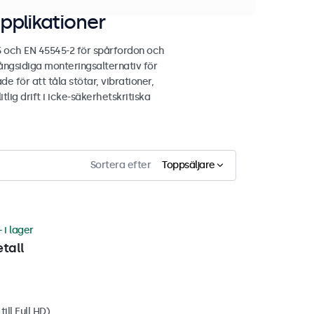
pplikationer
5 och EN 45545-2 för spårfordon och
ngsidiga monteringsalternativ för
e för att tåla stötar, vibrationer,
lig drift i icke-säkerhetskritiska
Sortera efter
Toppsäljare
 i lager
tall
ill Full HD)