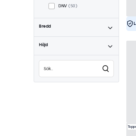
DNV
50
L
Bredd
Höjd
Topps