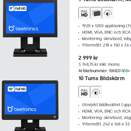
1920 x 1200 upplösning (F
HDMI, VGA, BNC och RCA
Montering: skrivbord, inb
Yttermått: 218 x 150 x 3
2 999 kr
3 748,75 kr inkl. moms
Artikelnummer:
10HD7
100+ 
10 Tums Bildskärm
Utmärkt bildkvalitet (upp t
HDMI, VGA, BNC och RCA
Montering: skrivbord, vä
Yttermått: 242 x 168 x 3