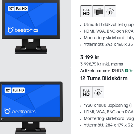
Utmärkt bildkvalitet (upp t
HDMI, VGA, BNC och RCA
Montering: skrivbord, inb
Yttermått: 243 x 165 x 3
3 199 kr
3 998,75 kr inkl. moms
Artikelnummer:
12HD7
100+ 
12 Tums Bildskärm
1920 x 1080 upplösning (F
HDMI, VGA, BNC och RCA
Montering: skrivbord, vä
Yttermått: 284 x 179 x 3