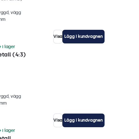
yggd, vägg
 mm
Visa
Lägg i kundvagnen
 i lager
tall (4:3)
yggd, vägg
7 mm
Visa
Lägg i kundvagnen
 i lager
tall