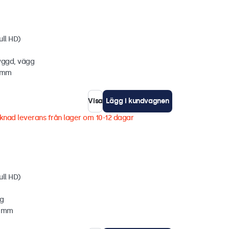
ull HD)
yggd, vägg
5 mm
Visa
Lägg i kundvagnen
knad leverans från lager om 10-12 dagar
ull HD)
gg
3 mm