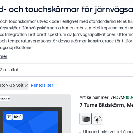
ld- och touchskärmar för järnvägsa
- och touchskärmar utvecklade i enlighet med standarderna EN 5015
vägsmiljöer. Järnvägsskärmarna har en robust metallkapsling med må
s integration i ett brett spektrum av järnvägsapplikationer. Utformad
och temperaturvariationer är dessa skärmar konstruerade för tillförlit
vägsapplikationer.
 mer
2
resultat
I
9-36 Volt
Rensa filter
Artikelnummer:
7HD7M
100+
äljare
7 Tums Bildskärm, Me
Utmärkt bildkvalitet (upp t