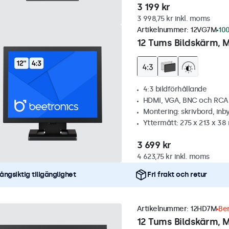
3 199 kr
3 998,75 kr inkl. moms
Artikelnummer:
12VG7M
100
12 Tums Bildskärm, M
4:3 bildförhållande
HDMI, VGA, BNC och RCA
Montering: skrivbord, inb
Yttermått: 275 x 213 x 3
3 699 kr
4 623,75 kr inkl. moms
ångsiktig tillgänglighet
Fri frakt och retur
Artikelnummer:
12HD7M
Ber
12 Tums Bildskärm, M