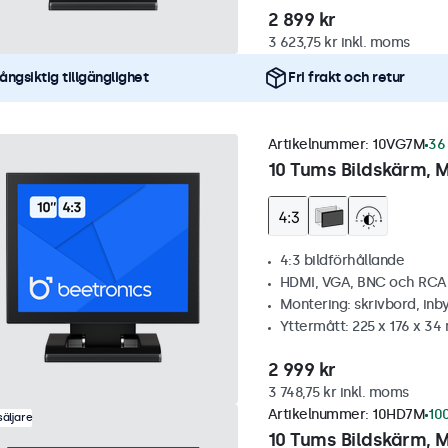
2 899 kr
3 623,75 kr inkl. moms
ångsiktig tillgänglighet
Fri frakt och retur
Artikelnummer:
10VG7M
36 
10 Tums Bildskärm, M
4:3 bildförhållande
HDMI, VGA, BNC och RCA
Montering: skrivbord, inb
Yttermått: 225 x 176 x 3
2 999 kr
3 748,75 kr inkl. moms
Artikelnummer:
10HD7M
100
äljare
10 Tums Bildskärm, M