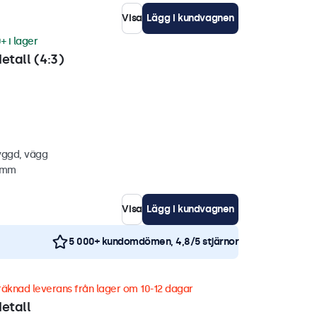
Visa
Lägg i kundvagnen
+ i lager
etall (4:3)
yggd, vägg
8 mm
Visa
Lägg i kundvagnen
5 000+ kundomdömen, 4,8/5 stjärnor
äknad leverans från lager om 10-12 dagar
etall