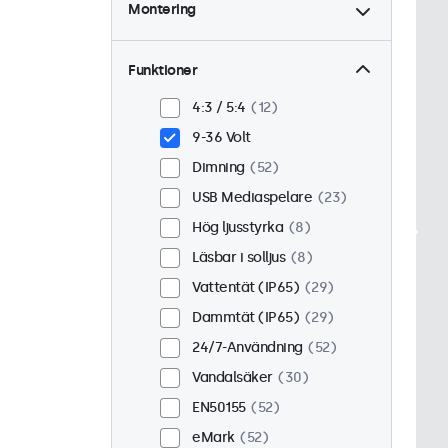
Montering
Skrivbord
44
Vägg
44
Funktioner
Panel monterad
8
4:3 / 5:4
12
Inbyggd
43
9-36 Volt
Rackmontering (19 tum)
Dimning
52
34
USB Mediaspelare
23
VESA 75 x 75
32
Hög ljusstyrka
8
VESA 100 x 100
20
Läsbar i solljus
8
Vattentät (IP65)
29
Dammtät (IP65)
29
24/7-Användning
52
Vandalsäker
30
EN50155
52
eMark
52