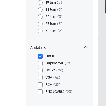
19 tum
5
22 tum
3
24 tum
3
27 tum
3
32 tum
2
Anslutning
HDMI
DisplayPort
29
USB-C
29
VGA
52
RCA
23
BNC (CVBS)
23