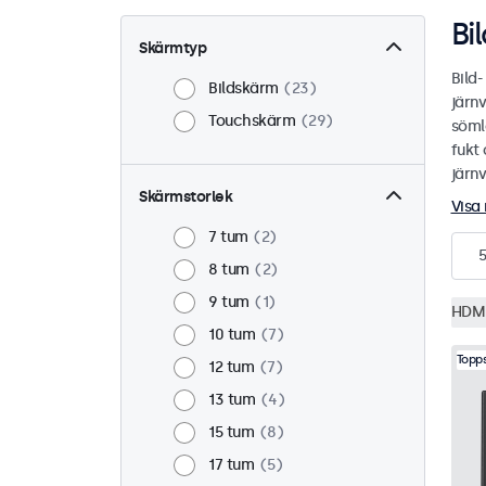
Bi
Skärmtyp
Bild
Bildskärm
23
järn
Touchskärm
29
sömlö
fukt 
järn
Skärmstorlek
Visa
7 tum
2
5
8 tum
2
9 tum
1
HDM
10 tum
7
Topps
12 tum
7
13 tum
4
15 tum
8
17 tum
5