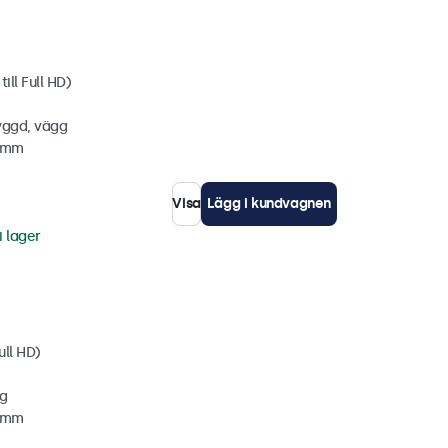
ill Full HD)
yggd, vägg
5 mm
Visa
Lägg i kundvagnen
i lager
ull HD)
gg
2 mm