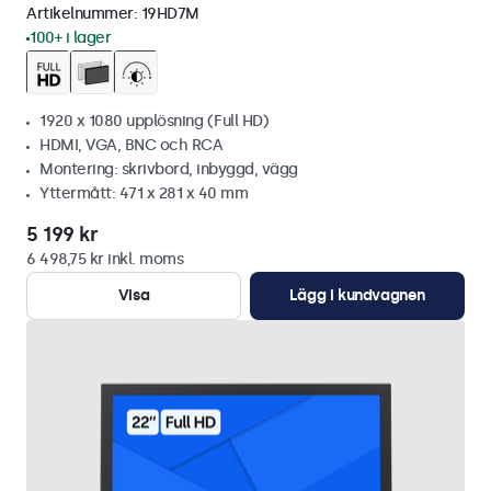
Artikelnummer:
19HD7M
100+ i lager
1920 x 1080 upplösning (Full HD)
HDMI, VGA, BNC och RCA
Montering: skrivbord, inbyggd, vägg
Yttermått: 471 x 281 x 40 mm
5 199 kr
6 498,75 kr inkl. moms
Visa
Lägg i kundvagnen