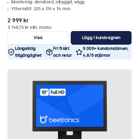
Montering: skrivbord, inbyggd, vägg
Yttermått: 225 x 176 x 34 mm
2 999 kr
3 748,75 kr inkl. moms
Visa
Lägg i kundvagnen
Långsiktig
Fri frakt
5 000+ kundomdömen,
tillgänglighet
och retur
4,8/5 stjärnor