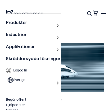
Produkter
Hem
Industrier
Applikationer
Skräddarsydda lösningar
Logga in
Sverige
Bild- och touchskärmar för
Begär offert
Hjälpcenter
järnvägsapplikationer