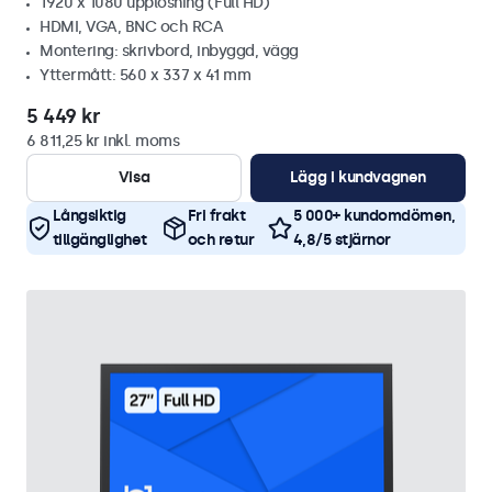
1920 x 1080 upplösning (Full HD)
HDMI, VGA, BNC och RCA
Montering: skrivbord, inbyggd, vägg
Yttermått: 560 x 337 x 41 mm
5 449 kr
6 811,25 kr inkl. moms
Visa
Lägg i kundvagnen
Långsiktig
Fri frakt
5 000+ kundomdömen,
tillgänglighet
och retur
4,8/5 stjärnor