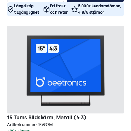
Långsiktig
Fri frakt
5 000+ kundomdömen,
tillgänglighet
och retur
4,8/5 stjärnor
15 Tums Bildskärm, Metall (4:3)
Artikelnummer:
15VG7M