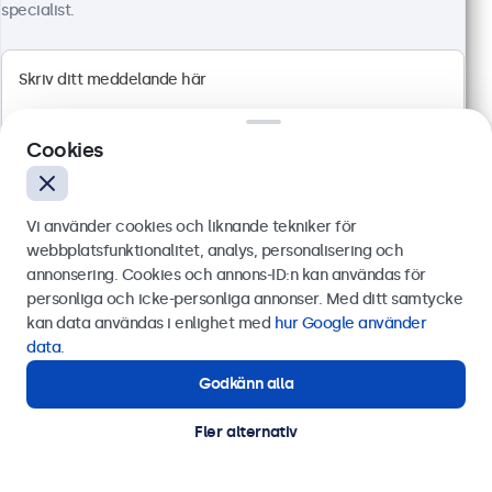
specialist.
Artikelnummer:
10TSV7M
100+ i lager
4:3 multitouch panel
Cookies
HDMI, DisplayPort, USB-C, VGA
Montering: skrivbord, inbyggd, vägg
Yttermått: 228 x 183 x 41 mm
Vi använder cookies och liknande tekniker för
3 899 kr
webbplatsfunktionalitet, analys, personalisering och
4 873,75 kr inkl. moms
annonsering. Cookies och annons-ID:n kan användas för
Skicka
personliga och icke-personliga annonser. Med ditt samtycke
Visa
Lägg i kundvagnen
kan data användas i enlighet med
hur Google använder
Eller ring oss på
0844-680 783
data
.
Godkänn alla
Behöver du hjälp?
Kontakta våra experter.
Fler alternativ