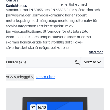
Om oss
Bild- och touchskärmar utvecklade i enlighet med
Kontakta oss
standarderna EN 50155 och EN 45545-2 för spårfordon och
järnvägsmiljöer. Järnvägsskärmarna har en robust
metallkapsling med mångsidiga monteringsalternativ för
sömlös integration i ett brett spektrum av
järnvägsapplikationer. Utformade för att tåla stötar,
vibrationer, fukt och temperaturvariationer är dessa
skärmar konstruerade för tillförlitlig drift i icke-
säkerhetskritiska järnvägsapplikationer.
Visa mer
Filtrera (
43
)
Sortera
VGA
Inbyggd
Rensa filter