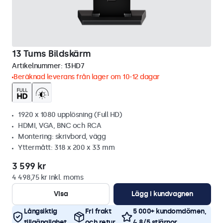
13 Tums Bildskärm
Artikelnummer:
13HD7
Beräknad leverans från lager om 10-12 dagar
1920 x 1080 upplösning (Full HD)
HDMI, VGA, BNC och RCA
Montering: skrivbord, vägg
Yttermått: 318 x 200 x 33 mm
3 599 kr
4 498,75 kr inkl. moms
Visa
Lägg i kundvagnen
Långsiktig
Fri frakt
5 000+ kundomdömen,
tillgänglighet
och retur
4,8/5 stjärnor