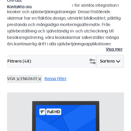
Om oss
Bild- och touchskärmar designade för sömlös integration i
Kontakta oss
kiosker och självbetjäningslösningar. Dessa fristående
skärmar har en fläktlös design, utmärkt bildkvalitet, pålitlig
prestanda och mångsidiga monteringsalternativ. Från
självbeställning och självständig in- och utcheckning till
besöksregistrering, våra kioskskärmar säkerställer många
års kontinuerlig drift i alla självbetjäningsapplikationer.
Visa mer
Filtrera (
48
)
Sortera
VGA
EN60601
Rensa filter