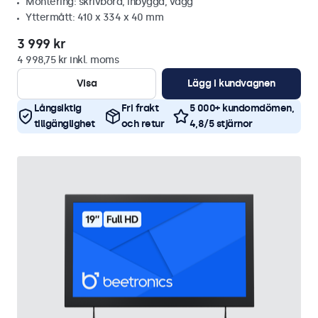
Montering: skrivbord, inbyggd, vägg
Yttermått: 410 x 334 x 40 mm
3 999 kr
4 998,75 kr inkl. moms
Visa
Lägg i kundvagnen
Långsiktig
Fri frakt
5 000+ kundomdömen,
tillgänglighet
och retur
4,8/5 stjärnor