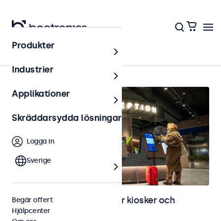
Produkter
Hem
Industrier
Applikationer
Skräddarsydda lösningar
Logga in
Sverige
Bild- och touchskärmar för kiosker och
Begär offert
Hjälpcenter
självservicelösningar