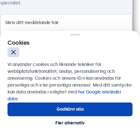
specialist.
1920 x 1080 upplösning (Full HD)
HDMI, VGA, BNC och RCA
Montering: skrivbord, inbyggd, vägg
Cookies
Yttermått: 726 x 420 x 42 mm
6 599 kr
8 248,75 kr inkl. moms
Vi använder cookies och liknande tekniker för
webbplatsfunktionalitet, analys, personalisering och
Visa
Lägg i kundvagnen
annonsering. Cookies och annons-ID:n kan användas för
Skicka
personliga och icke-personliga annonser. Med ditt samtycke
kan data användas i enlighet med
hur Google använder
Eller ring oss på
0844-680 783
data
.
Godkänn alla
Behöver du hjälp?
Kontakta våra experter.
Fler alternativ