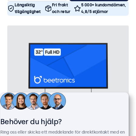
Långsiktig
Fri frakt
5 000+ kundomdömen,
tillgänglighet
och retur
4,8/5 stjärnor
Behöver du hjälp?
32 Tums Bildskärm, Metall
Artikelnummer:
32HD7M
Ring oss eller skicka ett meddelande för direktkontakt med en
100+ i lager