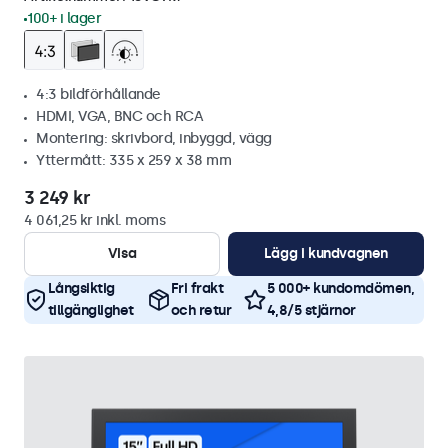
100+ i lager
4:3 bildförhållande
HDMI, VGA, BNC och RCA
Montering: skrivbord, inbyggd, vägg
Yttermått: 335 x 259 x 38 mm
3 249 kr
4 061,25 kr inkl. moms
Visa
Lägg i kundvagnen
Långsiktig
Fri frakt
5 000+ kundomdömen,
tillgänglighet
och retur
4,8/5 stjärnor