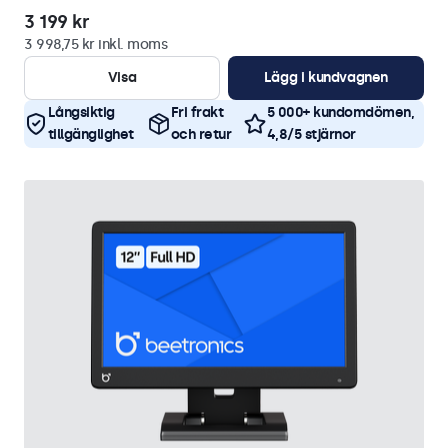
3 199 kr
3 998,75 kr inkl. moms
Visa
Lägg i kundvagnen
Långsiktig
Fri frakt
5 000+ kundomdömen,
tillgänglighet
och retur
4,8/5 stjärnor